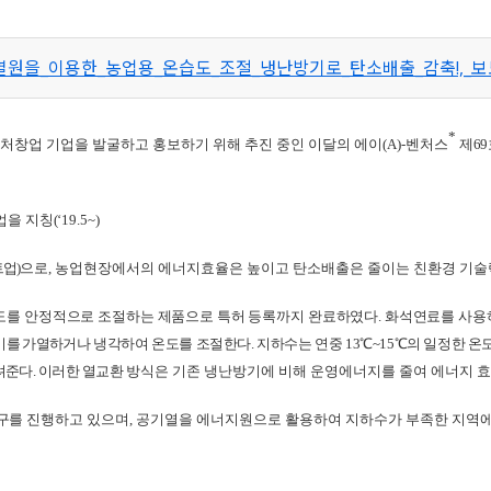
을_이용한_농업용_온습도_조절_냉난방기로_탄소배출_감축!,_보도자료
*
벤처창업 기업을 발굴하고 홍보하기 위해 추진 중인 이달의 에이
(A)-
벤처스
제
69
업을 지칭
(‘19.5~)
트업
)
으로
,
농업현장에서의 에너지효율은 높이고 탄소배출은 줄이는 친환경 기술
도를
안정적으로 조절하는 제품으로 특허 등록까지 완료하였다
.
화석연료를 사용
기를 가열하거나
냉각하여 온도를 조절한다
.
지하수는 연중
13
℃
~15
℃
의 일정한 온
려준다
.
이러한 열교환
방식은 기존 냉난방기에 비해 운영에너지를 줄여 에너지 
구를
진행하고 있으며
,
공기열을 에너지원으로 활용하여 지하수가 부족한 지역
에