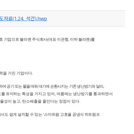
(1.24._석간).hwp
호 기업으로 블라젠 주식회사
(
대표 이관형
,
이하 블라젠
)
를
력을 가진 기업이다
.
하여 공기 또는 물을 데워 대기에 순환시키는 기존 냉난방기와 달리
,
도를 유지
하는 특성을 가지고 있어
,
여름에는 냉난방기를 통과하면서
효율성이 높고
,
탄소배출을 줄인다는 장점이 있다
.
서도 쉽게 설치할 수 있는
‘
스마트팜 고효율 공냉식 히트펌프