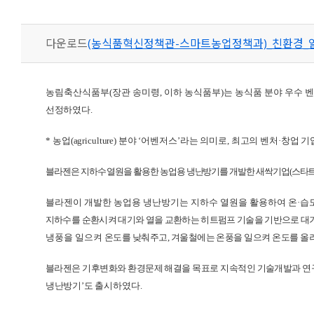
다운로드
(농식품혁신정책관-스마트농업정책과)_친환경_열원
농림축산식품부
(
장관 송미령
,
이하 농식품부
)
는 농식품 분야 우수 
선정하였다
.
*
농업
(agriculture)
분야
‘
어벤저스
’
라는 의미로
,
최고의 벤처
·
창업 기
블라젠은 지하수 열원을 활용한 농업용 냉난방기를 개발한 새싹기업
(
스타
블라젠이 개발한 농업용 냉난방기는 지하수 열원을 활용하여 온
·
습
지하수를
순환시켜 대기와 열을 교환하는 히트펌프 기술을 기반으로 대
냉풍을 일으켜
온도를 낮춰주고
,
겨울철에는 온풍을 일으켜 온도를 올
블라젠은 기후변화와 환경문제 해결을 목표로 지속적인 기술개발과 연
냉난방기
’
도
출시하였다
.